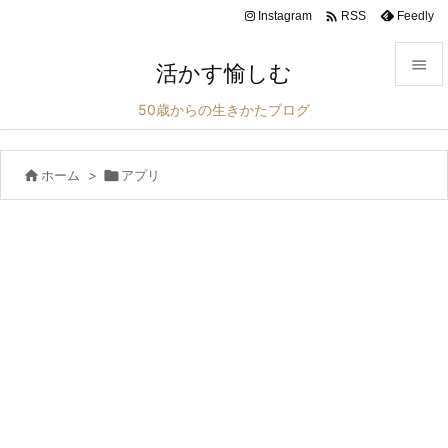

Instagram
Feedly
RSS

活かす愉しむ

50歳からの生きかたブログ
メニュ


ホーム
>

アプリ
サイド

前へ

次へ

検索