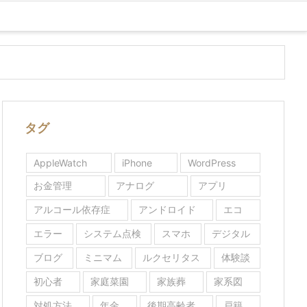
タグ
AppleWatch
iPhone
WordPress
お金管理
アナログ
アプリ
アルコール依存症
アンドロイド
エコ
エラー
システム点検
スマホ
デジタル
ブログ
ミニマム
ルクセリタス
体験談
初心者
家庭菜園
家族葬
家系図
対処方法
年金
後期高齢者
戸籍