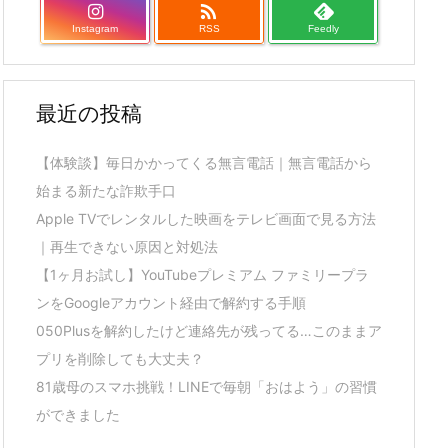

Instagram
RSS
Feedly
最近の投稿
【体験談】毎日かかってくる無言電話｜無言電話から
始まる新たな詐欺手口
Apple TVでレンタルした映画をテレビ画面で見る方法
｜再生できない原因と対処法
【1ヶ月お試し】YouTubeプレミアム ファミリープラ
ンをGoogleアカウント経由で解約する手順
050Plusを解約したけど連絡先が残ってる…このままア
プリを削除しても大丈夫？
81歳母のスマホ挑戦！LINEで毎朝「おはよう」の習慣
ができました