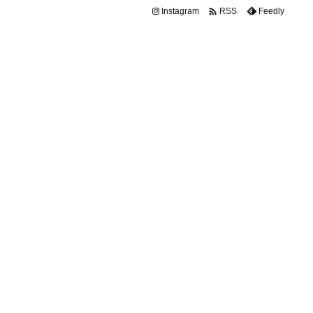

Instagram
Feedly
RSS