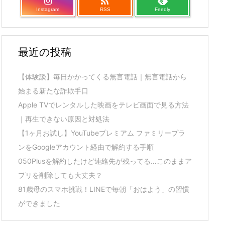

Instagram
RSS
Feedly
最近の投稿
【体験談】毎日かかってくる無言電話｜無言電話から
始まる新たな詐欺手口
Apple TVでレンタルした映画をテレビ画面で見る方法
｜再生できない原因と対処法
【1ヶ月お試し】YouTubeプレミアム ファミリープラ
ンをGoogleアカウント経由で解約する手順
050Plusを解約したけど連絡先が残ってる…このままア
プリを削除しても大丈夫？
81歳母のスマホ挑戦！LINEで毎朝「おはよう」の習慣
ができました