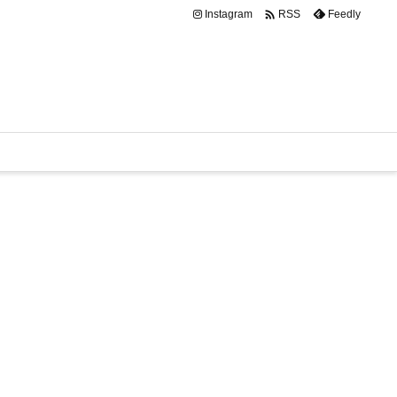

Instagram
Feedly
RSS