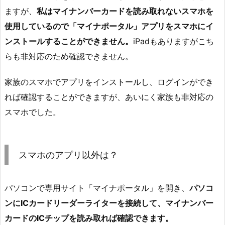
ますが、
私はマイナンバーカードを読み取れないスマホを
使用しているので「マイナポータル」アプリをスマホにイ
ンストールすることができません。
iPadもありますがこち
らも非対応のため確認できません。
家族のスマホでアプリをインストールし、ログインができ
れば確認することができますが、あいにく家族も非対応の
スマホでした。
スマホのアプリ以外は？
パソコンで専用サイト「マイナポータル」を開き、
パソコ
ンにICカードリーダーライターを接続して、マイナンバー
カードのICチップを読み取れば確認できます。