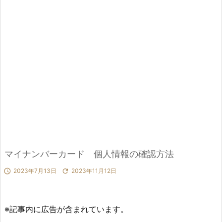
マイナンバーカード 個人情報の確認方法

2023年7月13日

2023年11月12日
※記事内に広告が含まれています。