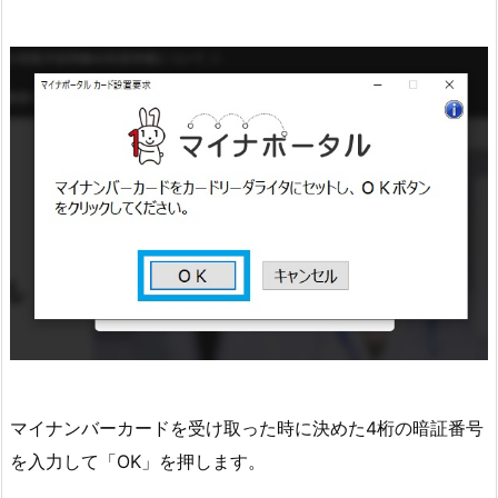
マイナンバーカードを受け取った時に決めた4桁の暗証番号
を入力して「OK」を押します。