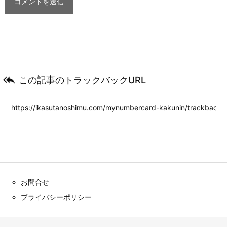

この記事のトラックバックURL
お問合せ
プライバシーポリシー