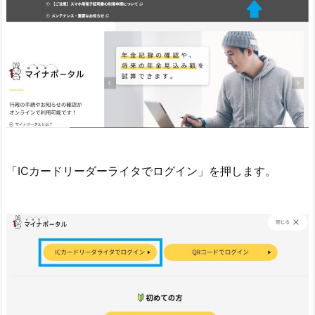
「ICカードリーダーライタでログイン」を押します。