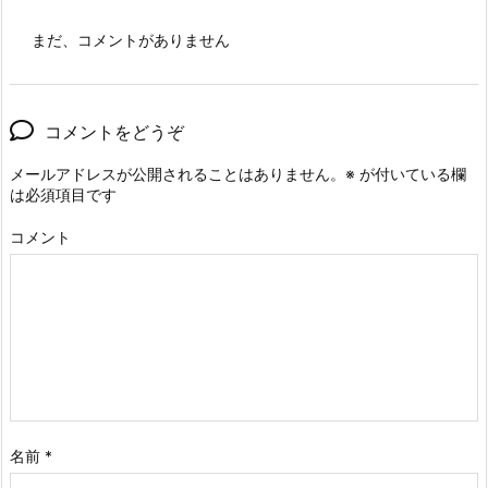
まだ、コメントがありません
コメントをどうぞ
メールアドレスが公開されることはありません。
※
が付いている欄
は必須項目です
コメント
名前
*