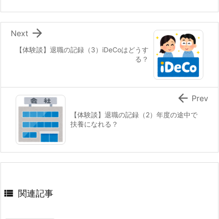

Next
【体験談】退職の記録（3）iDeCoはどうす
る？

Prev
【体験談】退職の記録（2）年度の途中で
扶養になれる？

関連記事