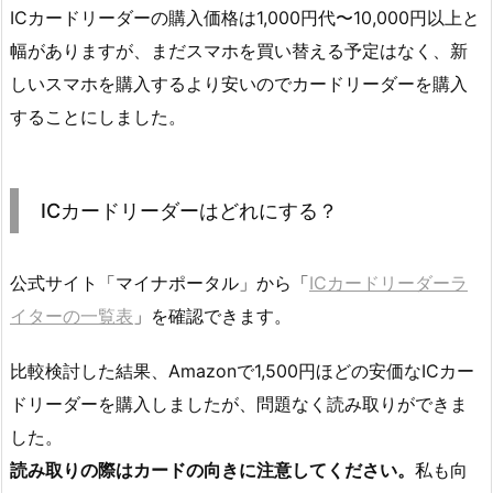
ICカードリーダーの購入価格は1,000円代〜10,000円以上と
幅がありますが、まだスマホを買い替える予定はなく、新
しいスマホを購入するより安いのでカードリーダーを購入
することにしました。
ICカードリーダーはどれにする？
公式サイト「マイナポータル」から「
ICカードリーダーラ
イターの一覧表
」を確認できます。
比較検討した結果、Amazonで1,500円ほどの安価なICカー
ドリーダーを購入しましたが、問題なく読み取りができま
した。
読み取りの際はカードの向きに注意してください。
私も向