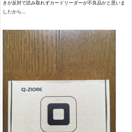
きが反対で読み取れずカードリーダーが不良品かと思いま
したから…