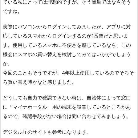
ている私にとっては理想的ですが、そう簡単ではなさそう
ですね。
実際にパソコンからログインしてみましたが、アプリに対
応しているスマホからログインするのが1番楽だと思いま
す。使用しているスマホに不便さを感じているなら、この
機会にスマホの買い替えを検討してみてはいかがでしょう
か。
今回のこともそうですが、4年以上使用しているのでそろそ
ろ買い替え時かなと感じました。
どうしても自力で確認できない時は、自治体によって窓口
に「マイナポータル」用の端末を設置しているところがあ
るので、確認手段がない場合は問い合わせてみましょう。
デジタル庁のサイトも参考になります。